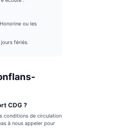
e écoute :
-Honorine
ou les
jours fériés.
nflans-
ort CDG ?
conditions de circulation
 pas à nous appeler pour