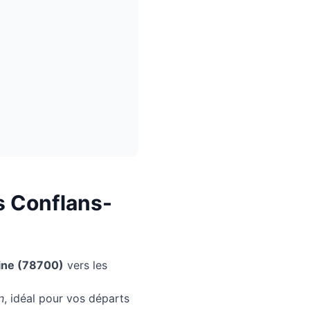
s
Conflans-
ine
(
78700
)
vers les
n
, idéal pour vos départs