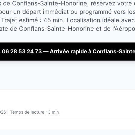
s de Conflans-Sainte-Honorine, réservez votre 
pour un départ immédiat ou programmé vers les
 Trajet estimé : 45 min.
Localisation idéale avec
ate de
Conflans-Sainte-Honorine
et de l'Aérop
e 06 28 53 24 73 — Arrivée rapide à
Conflans-Saint
026
| Temps de lecture : 3 min