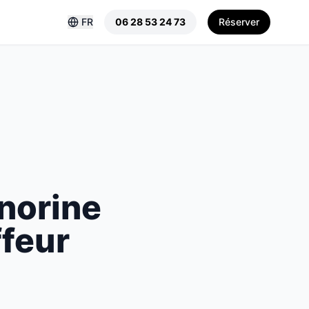
FR
06 28 53 24 73
Réserver
norine
ffeur