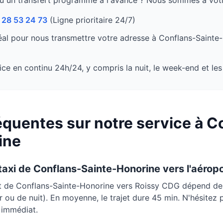
u un transfert programmé à l'avance ? Nous sommes à votr
 28 53 24 73
(Ligne prioritaire 24/7)
al pour nous transmettre votre adresse à
Conflans-Sainte
ce en continu 24h/24, y compris la nuit, le week-end et les 
quentes sur notre service à
Co
ine
 taxi de
Conflans-Sainte-Honorine
vers l'aérop
rt de
Conflans-Sainte-Honorine
vers Roissy CDG dépend des 
our ou de nuit). En moyenne, le trajet dure
45 min
. N'hésitez
t immédiat.