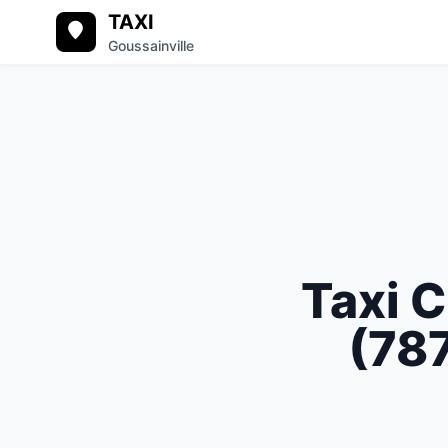
TAXI
Goussainville
Taxi
C
(
78