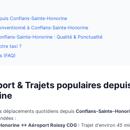
epuis
Conflans-Sainte-Honorine
conventionné à
Conflans-Sainte-Honorine
nflans-Sainte-Honorine : Qualité & Ponctualité
tre taxi ?
s (FAQ)
ort & Trajets populaires depui
ine
os déplacements quotidiens depuis
Conflans-Sainte-Honor
andées :
Honorine
↔ Aéroport Roissy CDG :
Trajet d'environ
45 mi