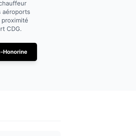
chauffeur
 aéroports
 proximité
ort CDG.
e-Honorine