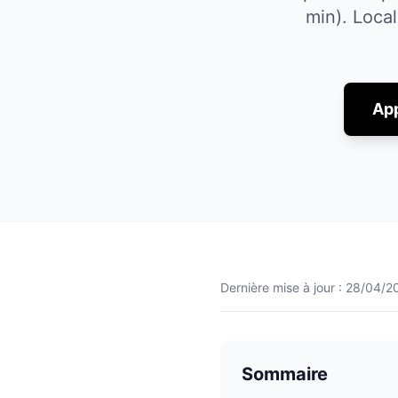
min).
Local
App
Dernière mise à jour :
28/04/2
Sommaire