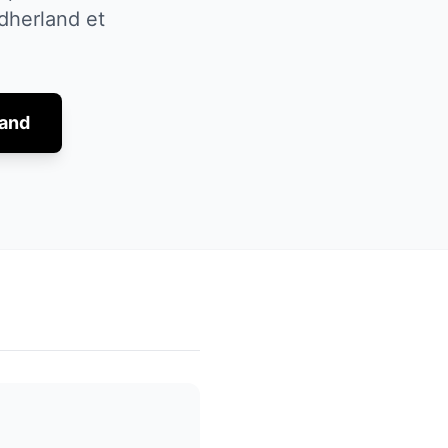
dherland
et
and