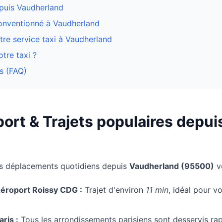
epuis
Vaudherland
conventionné à
Vaudherland
re service taxi à Vaudherland
tre taxi ?
s (FAQ)
ort & Trajets populaires depui
os déplacements quotidiens depuis
Vaudherland
(
95500
)
ve
roport Roissy CDG :
Trajet d'environ
11 min
, idéal pour 
ris :
Tous les arrondissements parisiens sont desservis ra