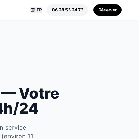
FR
06 28 53 24 73
Réserver
 — Votre
4h/24
n service
 (environ 11