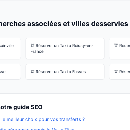
erches associées et villes desservies 
ainville
🚖 Réserver un Taxi à
Roissy-en-
🚖 Réser
France
sse
🚖 Réserver un Taxi à
Fosses
🚖 Réser
 notre guide SEO
 le meilleur choix pour vos transferts ?
faits aéroports depuis le Val-d'Oise