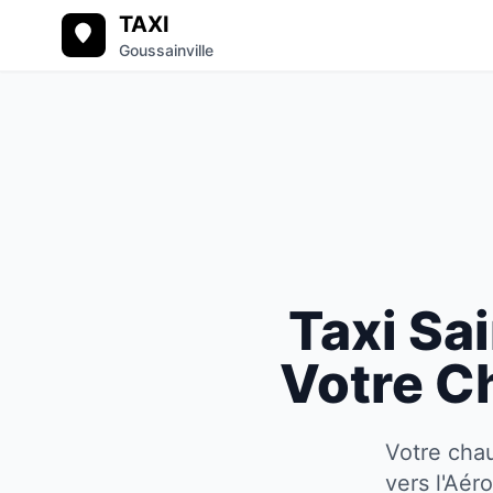
TAXI
Goussainville
Taxi
Sai
Votre C
Votre chau
vers l'Aér