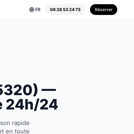
FR
06 28 53 24 73
Réserver
5320
) —
e 24h/24
ison rapide
et en toute