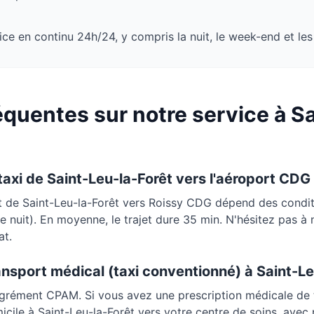
ce en continu 24h/24, y compris la nuit, le week-end et les 
quentes sur notre service à
Sa
 taxi de
Saint-Leu-la-Forêt
vers l'aéroport CDG
rt de
Saint-Leu-la-Forêt
vers Roissy CDG dépend des conditi
 de nuit). En moyenne, le trajet dure
35 min
. N'hésitez pas à
at.
ansport médical (taxi conventionné) à
Saint-Le
agrément CPAM. Si vous avez une prescription médicale de 
micile à
Saint-Leu-la-Forêt
vers votre centre de soins, avec 