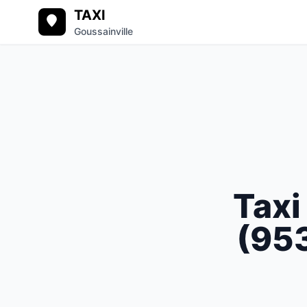
TAXI
Goussainville
Tax
(
95