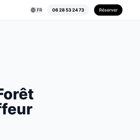
FR
06 28 53 24 73
Réserver
Forêt
ffeur