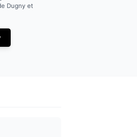
 de
Dugny
et
y