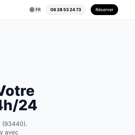
FR
06 28 53 24 73
Réserver
Votre
4h/24
y (93440).
ly avec