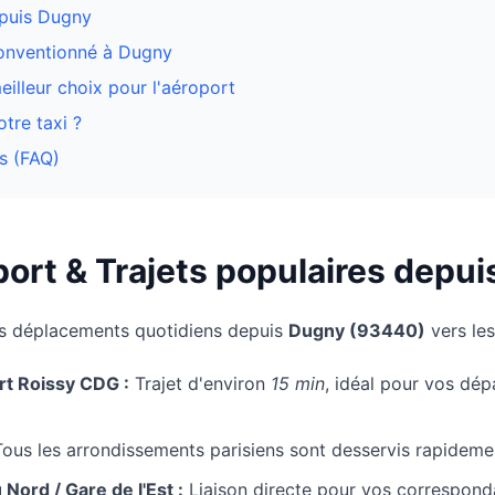
epuis
Dugny
conventionné à
Dugny
eilleur choix pour l'aéroport
tre taxi ?
s (FAQ)
ort & Trajets populaires depui
os déplacements quotidiens depuis
Dugny
(
93440
)
vers les
t Roissy CDG :
Trajet d'environ
15 min
, idéal pour vos dé
ous les arrondissements parisiens sont desservis rapideme
ord / Gare de l'Est :
Liaison directe pour vos correspon