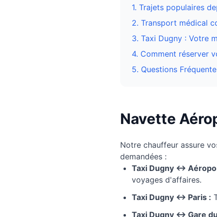
1. Trajets populaires d
2. Transport médical 
3.
Taxi Dugny : Votre m
4. Comment réserver vo
5. Questions Fréquente
Navette Aérop
Notre chauffeur assure v
demandées :
Taxi
Dugny
↔ Aéropor
voyages d'affaires.
Taxi
Dugny
↔ Paris :
T
Taxi
Dugny
↔ Gare du N