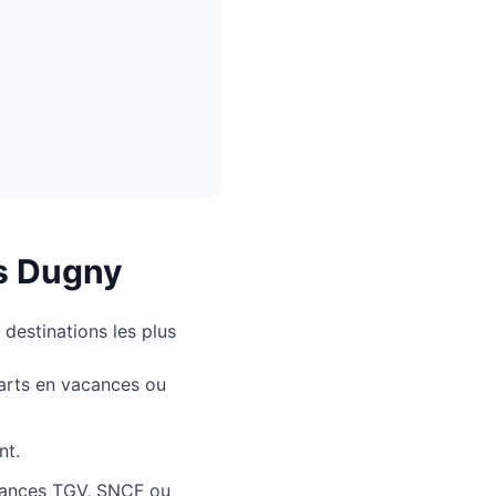
s
Dugny
 destinations les plus
parts en vacances ou
nt.
dances TGV, SNCF ou